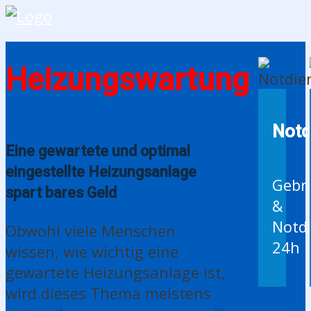
Heizungswartung
Notd
Eine gewartete und optimal
eingestellte Heizungsanlage
Gebr
spart bares Geld
&
Notd
Obwohl viele Menschen
24h
wissen, wie wichtig eine
gewartete Heizungsanlage ist,
wird dieses Thema meistens