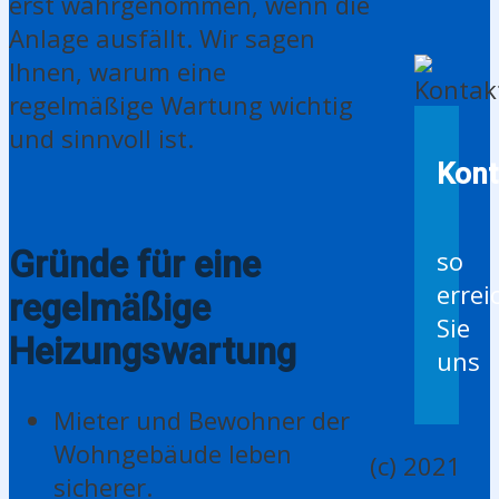
erst wahrgenommen, wenn die
Anlage ausfällt. Wir sagen
Ihnen, warum eine
regelmäßige Wartung wichtig
und sinnvoll ist.
Kont
Gründe für eine
so
errei
regelmäßige
Sie
Heizungswartung
uns
Mieter und Bewohner der
Wohngebäude leben
(c) 2021
sicherer.